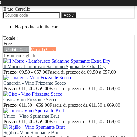
0
Il tuo Carrello
Apply
No products in the cart.
Totale :
Free
Vai alla Casa
Update Cart
I Vini consigliati:
Il Morro - Lambrusco Salamino Spumante Extra Dry
Prezzo:
€
9,50
-
€
57,00
Fascia di prezzo: da €9,50 a €57,00
Canarein - Vino Frizzante Secco
Prezzo:
€
11,50
-
€
69,00
Fascia di prezzo: da €11,50 a €69,00
Ciso - Vino Frizzante Secco
Prezzo:
€
11,50
-
€
69,00
Fascia di prezzo: da €11,50 a €69,00
Unico - Vino Spumante Brut
Prezzo:
€
11,50
-
€
69,00
Fascia di prezzo: da €11,50 a €69,00
Sigillo - Vino Spumante Brut