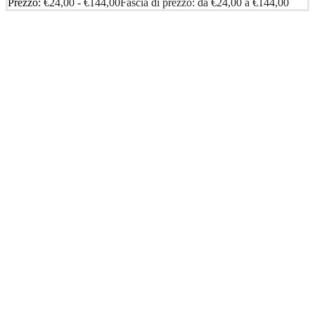
Prezzo:
€
24,00
-
€
144,00
Fascia di prezzo: da €24,00 a €144,00