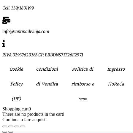
Cell. 339/1801199
info@cantinadivinja.com
P.IVA 02937620363 CF: BRBDNS71T26F257J
Cookie
Condizioni
Politica di
Ingresso
Policy
di Vendita
rimborso e
HoReCa
(UE)
reso
Shopping cart
0
There are no products in the cart!
Continua a fare acquisti