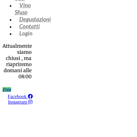
Vino
Sfuso
Degustazioni
Contatti
Login
Attualmente
siamo
chiusi , ma
riapriremo
domani alle
08:00
Free
Facebook
Instagram