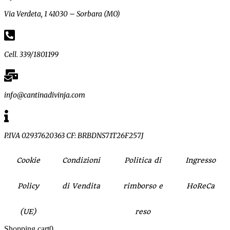
Via Verdeta, 1 41030 – Sorbara (MO)
Cell. 339/1801199
info@cantinadivinja.com
P.IVA 02937620363 CF: BRBDNS71T26F257J
Cookie
Condizioni
Politica di
Ingresso
Policy
di Vendita
rimborso e
HoReCa
(UE)
reso
Shopping cart
0