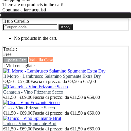
There are no products in the cart!
Continua a fare acquisti
0
Il tuo Carrello
Apply
No products in the cart.
Totale :
Free
Vai alla Casa
Update Cart
I Vini consigliati:
Il Morro - Lambrusco Salamino Spumante Extra Dry
€
9,50
-
€
57,00
Fascia di prezzo: da €9,50 a €57,00
Canarein - Vino Frizzante Secco
€
11,50
-
€
69,00
Fascia di prezzo: da €11,50 a €69,00
Ciso - Vino Frizzante Secco
€
11,50
-
€
69,00
Fascia di prezzo: da €11,50 a €69,00
Unico - Vino Spumante Brut
€
11,50
-
€
69,00
Fascia di prezzo: da €11,50 a €69,00