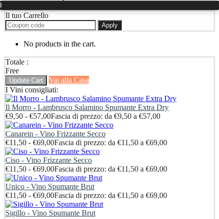
0
Il tuo Carrello
Apply
No products in the cart.
Totale :
Free
Vai alla Casa
Update Cart
I Vini consigliati:
Il Morro - Lambrusco Salamino Spumante Extra Dry
€
9,50
-
€
57,00
Fascia di prezzo: da €9,50 a €57,00
Canarein - Vino Frizzante Secco
€
11,50
-
€
69,00
Fascia di prezzo: da €11,50 a €69,00
Ciso - Vino Frizzante Secco
€
11,50
-
€
69,00
Fascia di prezzo: da €11,50 a €69,00
Unico - Vino Spumante Brut
€
11,50
-
€
69,00
Fascia di prezzo: da €11,50 a €69,00
Sigillo - Vino Spumante Brut