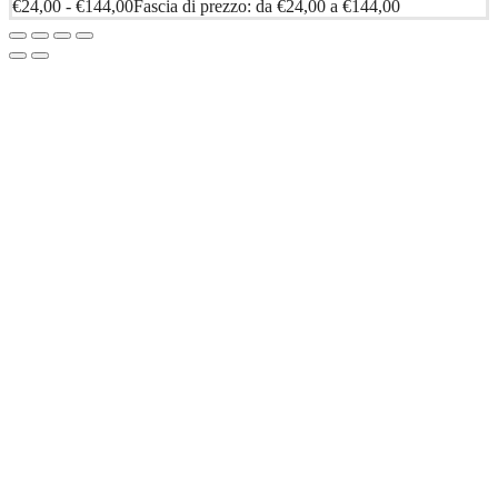
€
24,00
-
€
144,00
Fascia di prezzo: da €24,00 a €144,00