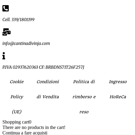
Cell. 339/1801199
info@cantinadivinja.com
P.IVA 02937620363 CF: BRBDNS71T26F257J
Cookie
Condizioni
Politica di
Ingresso
Policy
di Vendita
rimborso e
HoReCa
(UE)
reso
Shopping cart
0
There are no products in the cart!
Continua a fare acquisti